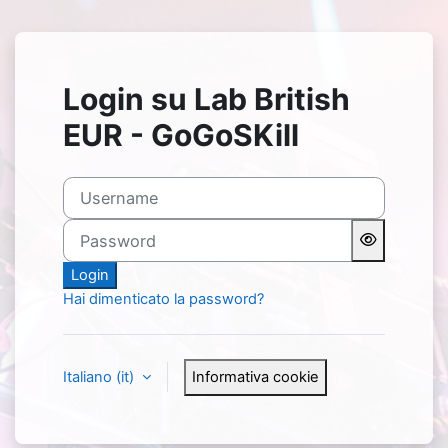
Vai al contenuto principale
Login su Lab British
EUR - GoGoSKill
Username
Password
Login
Hai dimenticato la password?
Italiano ‎(it)‎
Informativa cookie